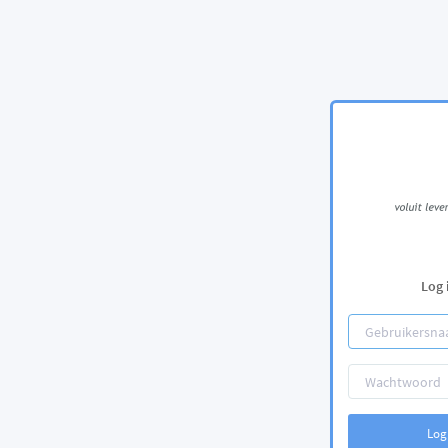
Log 
Log